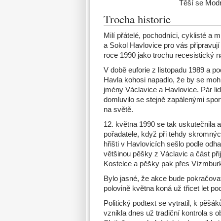
Těší se Modr
Trocha historie
Milí přátelé, pochodníci, cyklisté a 
a Sokol Havlovice pro vás připravují 
roce 1990 jako trochu recesistický 
V době euforie z listopadu 1989 a p
Havla kohosi napadlo, že by se mohl
jmény Václavice a Havlovice. Pár li
domluvilo se stejně zapálenými spor
na světě.
12. května 1990 se tak uskutečnila a
pořadatele, když při tehdy skromný
hřišti v Havlovicích sešlo podle odha
většinou pěšky z Václavic a část př
Kostelce a pěšky pak přes Vízmburk
Bylo jasné, že akce bude pokračovat 
polovině května koná už třicet let p
Politický podtext se vytratil, k pěšá
vznikla dnes už tradiční kontrola s