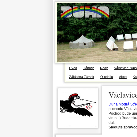
Modrá Střelka, Václavice Havlov
Úvod
Tábory
Rody
Václavice-Havl
Základna Zámek
O oddílu
Akce
Ko
Václavic
Duha Modrá Stře
pochodu Václavic
Pochod bude úpně 
virus :-) Bude sk
dál.
Sledujte zpravod