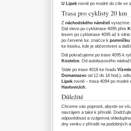
U Lipek
rovně po modré do cíle ve 
Trasa pro cyklisty 20 km
Z
náchodského náměstí
vyrazíme 
Dál vlevo po cyklotrase 4095 přes
K
lesem po cyklotrase 4095 až k silnic
po červené tur. značce k
pomníčku
ke kiosku, kde je občerstvení a další
Dál pokračujeme po trase 4095 k ry
Kostelce
. Od autobusového nádraží
Stále po trase 4018 ke hradu
Vízmb
Domamazec
od 12 do 16 hod.), odt
Lipek
rovně – trasa 4094 po modré d
Havlovicích
.
Důležité
Chceme vás poprosit, abyste se všu
navzájem a také k přírodě. Dodržujte
odpovědnost a vzájemná ohleduplno
dny venku v přírodě na podobných ak