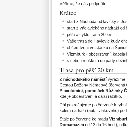
Věříme, že nás podpoříte.
Krátce
start z Náchoda od lavičky s J
start z václavického nádraží od 
pěší a cyklo trasa 20 km
Vaše trasa do Havlovic kudy ch
občerstvení ve stánku na Špince
Vízmburk - občerstvení, kapel
s sebou roušku a do party dezin
Trasa pro pěší 20 km
Z
náchodského náměstí
vyrazíme 
Cestou Boženy Němcové (červená t
Piccolomini
,
pomníček Růženky Č
kde je občerstvení a další razítko.
Dál pokračujeme po červené k rybn
kolem nádraží (aut. i vlakového) pod 
Stále po červené ke hradu
Vízmbur
Domamazec
od 12 do 16 hod.), odt