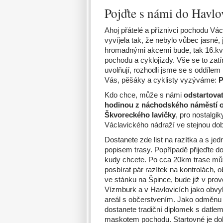
Pojďte s námi do Havlo
Ahoj přátelé a příznivci pochodu Vác
vyvíjela tak, že nebylo vůbec jasné,
hromadnými akcemi bude, tak 16.kvě
pochodu a cyklojízdy. Vše se to zat
uvolňují, rozhodli jsme se s oddílem
Vás, pěšáky a cyklisty vyzýváme:
P
Kdo chce, může s námi
odstartovat
hodinou z náchodského náměstí 
Škvoreckého lavičky
, pro nostalgiky
Václavického nádraží ve stejnou do
Dostanete zde list na razítka a s j
popisem trasy. Popřípadě přijeďte d
kudy chcete. Po cca 20km trase mů
posbírat pár razítek na kontrolách, o
ve stánku na Špince, bude již v pro
Vízmburk a v Havlovicích jako obvy
areál s občerstvením. Jako odměnu v
dostanete tradiční diplomek s datlem
maskotem pochodu. Startovné je do