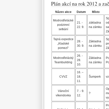
Plán akcí na rok 2012 a za
Název akce
Datum
Místo
Sp
Modrostřelácké
21. -
základna
od
podzimní
22. 9.
na zámku
sa
setkání
Zá
Tajná expedice
Sp
28. -
Základna
„Kladské
pr
30. 9.
na zámku
pomezí“
Zá
26. -
Modrostřelácký
Základna
Po
28.
Teambuilding
na zámku
Po
10.
16. –
CVVZ
18.
Šumperk
vz
11.
Op
Vánoční
7. - 9.
?
mo
víkendovka
12.
vy
Pr