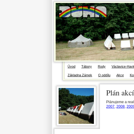
Modrá Střelka, Václavice Havlov
Úvod
Tábory
Rody
Václavice-Havl
Základna Zámek
O oddílu
Akce
Ko
Plán akcí
Plánujeme a real
2007
,
2008
,
200