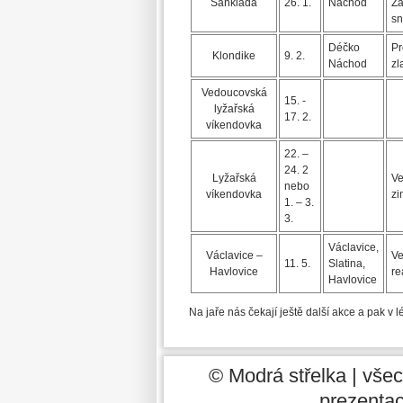
Sáňkiáda
26. 1.
Náchod
Zá
sn
Déčko
Pr
Klondike
9. 2.
Náchod
zl
Vedoucovská
15. -
lyžařská
17. 2.
víkendovka
22. –
24. 2
Lyžařská
Ve
nebo
víkendovka
zi
1. – 3.
3.
Václavice,
Václavice –
Ve
11. 5.
Slatina,
Havlovice
re
Havlovice
Na jaře nás čekají ještě další akce a pak v 
© Modrá střelka | vše
prezentaci