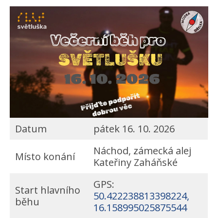
Datum
pátek 16. 10. 2026
Náchod, zámecká alej
Místo konání
Kateřiny Zaháňské
GPS:
Start hlavního
50.422238813398224,
běhu
16.158995025875544