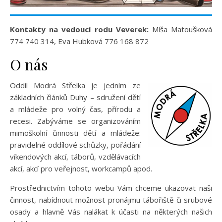
Kontakty na vedoucí rodu Veverek:
Míša Matoušková
774 740 314, Eva Hubková 776 168 872
O nás
Oddíl Modrá Střelka je jedním ze
základních článků Duhy – sdružení dětí
a mládeže pro volný čas, přírodu a
recesi. Zabýváme se organizováním
mimoškolní činnosti dětí a mládeže:
pravidelné oddílové schůzky, pořádání
víkendových akcí, táborů, vzdělávacích
akcí, akcí pro veřejnost, workcampů apod.
Prostřednictvím tohoto webu Vám chceme ukazovat naši
činnost, nabídnout možnost pronájmu tábořiště či srubové
osady a hlavně Vás nalákat k účasti na některých našich