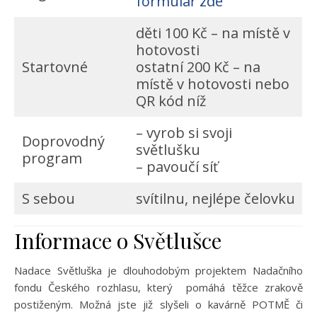
formulář zde
děti 100 Kč – na místě v
hotovosti
Startovné
ostatní 200 Kč – na
místě v hotovosti nebo
QR kód níž
– vyrob si svoji
Doprovodný
světlušku
program
– pavoučí síť
S sebou
svítilnu, nejlépe čelovku
Informace o Světlušce
Nadace Světluška je dlouhodobým projektem Nadačního
fondu Českého rozhlasu, který pomáhá těžce zrakově
postiženým. Možná jste již slyšeli o kavárně POTMĚ či