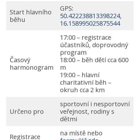
GPS:
Start hlavního
50.422238813398224,
běhu
16.158995025875544
17:00 – registrace
účastníků, doprovodný
program
Časový
18:00 – běh dětí cca 600
harmonogram
m
19:00 – hlavní
charitativní běh –
okruh cca 2 km
sportovní i nesportovní
Určeno pro
veřejnost, rodiny s
dětmi
na místě nebo
Registrace