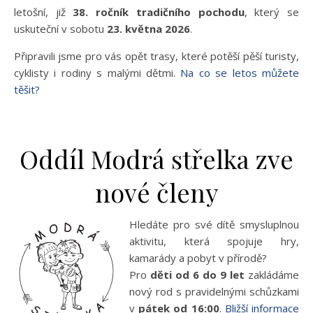
letošní, již
38. ročník tradičního pochodu
, který se
uskuteční v sobotu
23. května 2026
.
Připravili jsme pro vás opět trasy, které potěší pěší turisty,
cyklisty i rodiny s malými dětmi.
Na co se letos můžete
těšit?
Oddíl Modrá střelka zve
nové členy
Hledáte pro své dítě smysluplnou
aktivitu, která spojuje hry,
kamarády a pobyt v přírodě?
Pro
děti od 6 do 9 let
zakládáme
nový rod s pravidelnými schůzkami
v
pátek od 16:00
.
Bližší informace