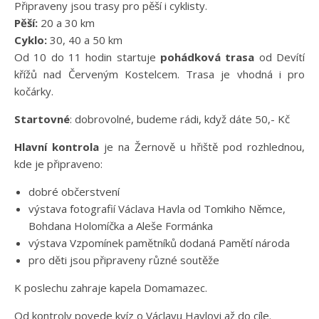
Připraveny jsou trasy pro pěší i cyklisty.
Pěší:
20 a 30 km
Cyklo:
30, 40 a 50 km
Od 10 do 11 hodin startuje
pohádková trasa
od Devítí
křížů nad Červeným Kostelcem. Trasa je vhodná i pro
kočárky.
Startovné
: dobrovolné, budeme rádi, když dáte 50,- Kč
Hlavní kontrola
je na Žernově u hřiště pod rozhlednou,
kde je připraveno:
dobré občerstvení
výstava fotografií Václava Havla od Tomkiho Němce,
Bohdana Holomíčka a Aleše Formánka
výstava Vzpomínek pamětníků dodaná Pamětí národa
pro děti jsou připraveny různé soutěže
K poslechu zahraje kapela Domamazec.
Od kontroly povede kvíz o Václavu Havlovi až do cíle.