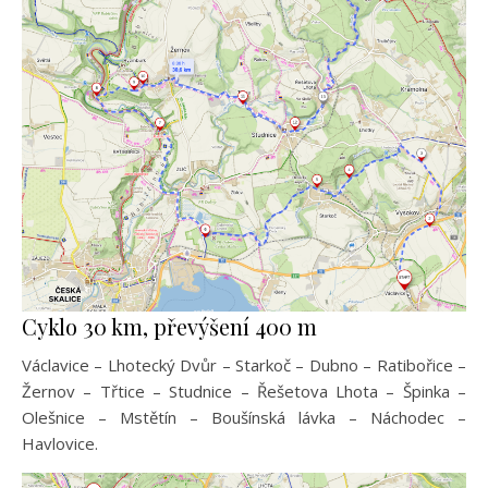
Cyklo 30 km, převýšení 400 m
Václavice – Lhotecký Dvůr – Starkoč – Dubno – Ratibořice –
Žernov – Třtice – Studnice – Řešetova Lhota – Špinka –
Olešnice – Mstětín – Boušínská lávka – Náchodec –
Havlovice.