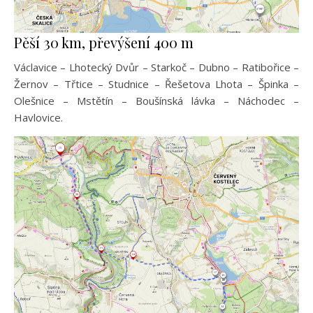
Pěší 30 km, převýšení 400 m
Václavice – Lhotecký Dvůr – Starkoč – Dubno – Ratibořice –
Žernov – Třtice – Studnice – Řešetova Lhota – Špinka –
Olešnice – Mstětín – Boušínská lávka – Náchodec –
Havlovice.