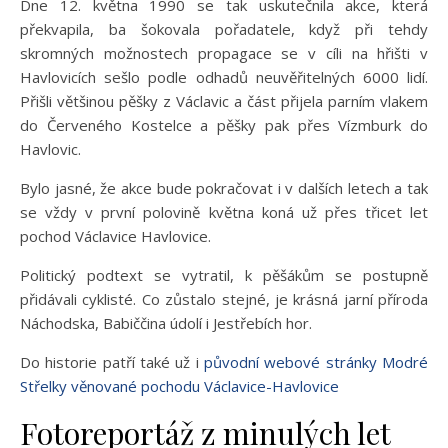
Dne 12. května 1990 se tak uskutečnila akce, která
překvapila, ba šokovala pořadatele, když při tehdy
skromných možnostech propagace se v cíli na hřišti v
Havlovicích sešlo podle odhadů neuvěřitelných 6000 lidí.
Přišli většinou pěšky z Václavic a část přijela parním vlakem
do Červeného Kostelce a pěšky pak přes Vízmburk do
Havlovic.
Bylo jasné, že akce bude pokračovat i v dalších letech a tak
se vždy v první polovině května koná už přes třicet let
pochod Václavice Havlovice.
Politický podtext se vytratil, k pěšákům se postupně
přidávali cyklisté. Co zůstalo stejné, je krásná jarní příroda
Náchodska, Babiččina údolí i Jestřebích hor.
Do historie patří také už i
původní webové stránky Modré
Střelky věnované pochodu Václavice-Havlovice
Fotoreportáž z minulých let