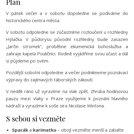
Plán
V pátek večer a v sobotu dopoledne se podíváme do
historického centra města.
V sobotu odpoledne se zúčastníme rozloučení u rozhledny
Hýlačka. V půdorysu původní rozhledny bude zasazen
„Jarčin stromek“, proběhne ekumenická bohoslužba a
zahraje kapela Pouličníci. Rodině vyjádříme svou účast a dál
si půjdeme po svém.
Pozdější sobotní odpoledne a večer podnikneme poznávací
výpravy do zajímavých táborských zákoutí.
V neděli ráno už vyrazíme na vlak zpět. Zhruba hodinovou
pauzu mezi vlaky v Praze využijeme k poznání hlavního
nádraží a vyrazíme k soše sira Nicolase Wintona.
S sebou si vezměte
Spacák
a
karimatku
– obojí vezměte menší a zabalte