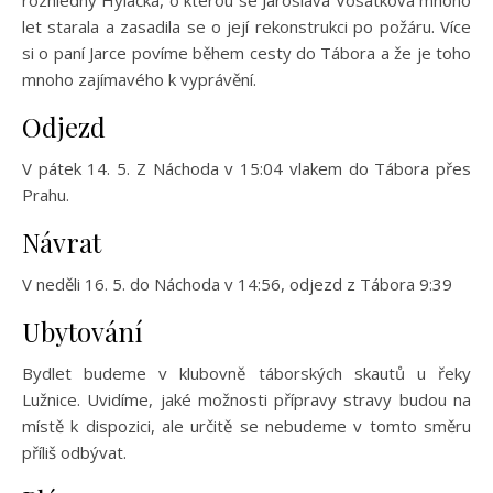
rozhledny Hýlačka, o kterou se Jaroslava Vosátková mnoho
let starala a zasadila se o její rekonstrukci po požáru. Více
si o paní Jarce povíme během cesty do Tábora a že je toho
mnoho zajímavého k vyprávění.
Odjezd
V pátek 14. 5. Z Náchoda v 15:04 vlakem do Tábora přes
Prahu.
Návrat
V neděli 16. 5. do Náchoda v 14:56, odjezd z Tábora 9:39
Ubytování
Bydlet budeme v klubovně táborských skautů u řeky
Lužnice. Uvidíme, jaké možnosti přípravy stravy budou na
místě k dispozici, ale určitě se nebudeme v tomto směru
příliš odbývat.