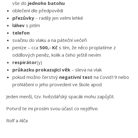
vše do
jednoho batohu
oblečení dle předpovědi
přezůvky
– raději jen velmi lehké
láhev
s pitím
telefon
svačinu do vlaku a na páteční večeři
peníze – cca
500,- Kč
s tím, že něco proplatíme z
oddílových peněz, kolik a čeho ještě nevím
respirátor
(y)
průkazku prokazující věk
– sleva na vlak
pokud možno čerstvý
negativní test
na Covid19 nebo
prohlášení o jeho provedení ve škole apod.
Jeden menší, tzv. hvězdářský spacák mohu zapůjčit.
Potvrď te mi prosím svou účast co nejdříve.
Rolf a Alča